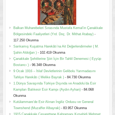
Balkan Muharebeleri Sırasında Mustafa Kemal’in Çanakkale
Bölgesindeki Faaliyetleri (Yrd. Doç. Dr. Mithat Atabay)
-
117.250 Okunma
Sarıkamış Kuşatma Harekâtı’na Ait Değerlendirmeler ( M.
Şahin Aldoğan )
- 102.419 Okunma
Çanakkale Şehitlerine Şiiri İçin Bir Tahlil Denemesi ( Eyyüp
Bostancı )
- 96.348 Okunma
9 Ocak 1916 – İtilaf Devletlerinin Gelibolu Yarımadasını
Tahliye Harekâtı ( Melike Bayrak )
- 84.730 Okunma
1.Dünya Savaşında Türkiye Dışında ve Anadolu’da Esir
Kampları Balıkesir Esir Kampı (Aydın Ayhan)
- 84.068
Okunma
Kutülammare’de Esir Alınan İngiliz Ordusu ve General
Townshend (Muzaffer Albayrak)
- 83.957 Okunma
1915 Çanakkale Cesarettepe Kahramanı Kırşehirli Mehmet