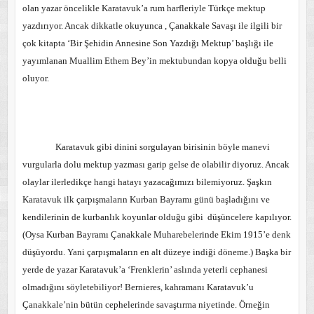
olan yazar öncelikle Karatavuk’a rum harfleriyle Türkçe mektup
yazdırıyor. Ancak dikkatle okuyunca , Çanakkale Savaşı ile ilgili bir
çok kitapta ‘Bir Şehidin Annesine Son Yazdığı Mektup’ başlığı ile
yayımlanan Muallim Ethem Bey’in mektubundan kopya olduğu belli
oluyor.
Karatavuk gibi dinini sorgulayan birisinin böyle manevi
vurgularla dolu mektup yazması garip gelse de olabilir diyoruz. Ancak
olaylar ilerledikçe hangi hatayı yazacağımızı bilemiyoruz. Şaşkın
Karatavuk ilk çarpışmaların Kurban Bayramı günü başladığını ve
kendilerinin de kurbanlık koyunlar olduğu gibi
düşüncelere kapılıyor.
(Oysa Kurban Bayramı Çanakkale Muharebelerinde Ekim 1915’e denk
düşüyordu. Yani çarpışmaların en alt düzeye indiği döneme.) Başka bir
yerde de yazar Karatavuk’a ‘Frenklerin’ aslında yeterli cephanesi
olmadığını söyletebiliyor! Bernieres, kahramanı Karatavuk’u
Çanakkale’nin bütün cephelerinde savaştırma niyetinde. Örneğin