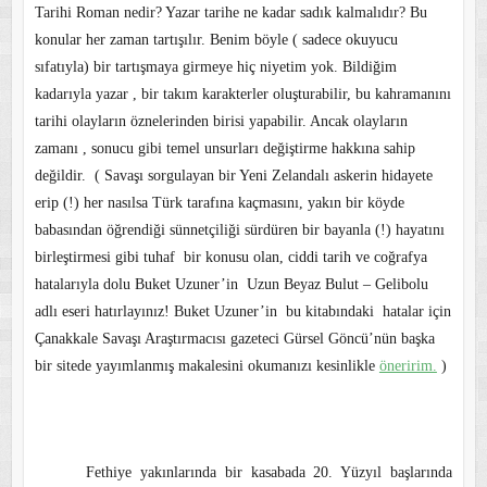
Tarihi Roman nedir? Yazar tarihe ne kadar sadık kalmalıdır? Bu
konular her zaman tartışılır. Benim böyle ( sadece okuyucu
sıfatıyla) bir tartışmaya girmeye hiç niyetim yok. Bildiğim
kadarıyla yazar , bir takım karakterler oluşturabilir, bu kahramanını
tarihi olayların öznelerinden birisi yapabilir. Ancak olayların
zamanı , sonucu gibi temel unsurları değiştirme hakkına sahip
değildir.
( Savaşı sorgulayan bir Yeni Zelandalı askerin hidayete
erip (!) her nasılsa Türk tarafına kaçmasını, yakın bir köyde
babasından öğrendiği sünnetçiliği sürdüren bir bayanla (!) hayatını
birleştirmesi gibi tuhaf
bir konusu olan, ciddi tarih ve coğrafya
hatalarıyla dolu Buket Uzuner’in
Uzun Beyaz Bulut – Gelibolu
adlı eseri hatırlayınız! Buket Uzuner’in
bu kitabındaki
hatalar için
Çanakkale Savaşı Araştırmacısı gazeteci Gürsel Göncü’nün başka
bir sitede yayımlanmış makalesini okumanızı kesinlikle
öneririm.
)
Fethiye yakınlarında bir kasabada 20. Yüzyıl başlarında