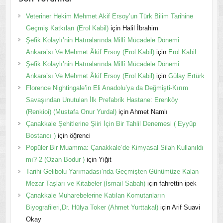
Veteriner Hekim Mehmet Akif Ersoy’un Türk Bilim Tarihine
Geçmiş Katkıları (Erol Kabil)
için
Halil İbrahim
Şefik Kolaylı’nin Hatıralarında Millî Mücadele Dönemi
Ankara’sı Ve Mehmet Âkif Ersoy (Erol Kabil)
için
Erol Kabil
Şefik Kolaylı’nin Hatıralarında Millî Mücadele Dönemi
Ankara’sı Ve Mehmet Âkif Ersoy (Erol Kabil)
için
Gülay Ertürk
Florence Nightingale’in Eli Anadolu’ya da Değmişti-Kırım
Savaşından Unutulan İlk Prefabrik Hastane: Erenköy
(Renkioi) (Mustafa Onur Yurdal)
için
Ahmet Namlı
Çanakkale Şehitlerine Şiiri İçin Bir Tahlil Denemesi ( Eyyüp
Bostancı )
için
öğrenci
Popüler Bir Muamma: Çanakkale’de Kimyasal Silah Kullanıldı
mı?-2 (Ozan Bodur )
için
Yiğit
Tarihi Gelibolu Yarımadası’nda Geçmişten Günümüze Kalan
Mezar Taşları ve Kitabeler (İsmail Sabah)
için
fahrettin ipek
Çanakkale Muharebelerine Katılan Komutanların
Biyografileri,Dr. Hülya Toker (Ahmet Yurttakal)
için
Arif Suavi
Okay