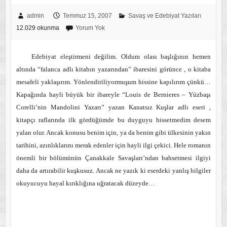
admin
Temmuz 15, 2007
Savaş ve Edebiyat Yazıları
12.029 okunma
Yorum Yok
Edebiyat eleştirmeni değilim. Oldum olası başlığının hemen
altında “falanca adlı kitabın yazarından” ibaresini görünce , o kitaba
mesafeli yaklaşırım. Yönlendiriliyormuşum hissine kapılırım çünkü…
Kapağında hayli büyük bir ibareyle “Louis de Bernieres – Yüzbaşı
Corelli’nin Mandolini Yazarı” yazan Kanatsız Kuşlar adlı eseri ,
kitapçı raflarında ilk gördüğümde bu duyguyu hissetmedim desem
yalan olur. Ancak konusu benim için, ya da benim gibi ülkesinin yakın
tarihini, azınlıklarını merak edenler için hayli ilgi çekici. Hele romanın
önemli bir bölümünün Çanakkale Savaşları’ndan bahsetmesi ilgiyi
daha da artırabilir kuşkusuz. Ancak ne yazık ki eserdeki yanlış bilgiler
okuyucuyu hayal kırıklığına uğratacak düzeyde…