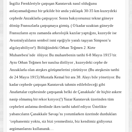
İngiliz Frenkleriyle çarpışan Karatavuk nasıl olduğunu
anlayamadığımız bir şekilde bir anda yaklaşık 30-
35 km
kuzeydeki
cephede Anzaklarla çarpışıyor. Sonra bakıyorsunuz tekrar güneye
dönüp Fransızlarla çarpışmaya girmiş. ( O kadar uzaktan güneyde
Fransızların aynı zamanda arkeolojik kazılar yaptığını, kuzeyde ise
Avustralyalıların sembol ismi eşeğiyle yaralı taşıyan Simpson’u
algılayabiliyor!)
Bölüğündeki Orhan Teğmen 2. Kirte
Muharebesi’nde
ölüyor. Bu muharebenin tarihi 6-8 Mayıs 1915’tir.
Aynı Orhan Teğmen her nasılsa diriliyor , kuzeydeki cephe de
Anzaklarla olan ateşkes görüşmelerini yürütüyor. (Bu ateşkesin tarihi
de 24 Mayıs 1915) Mustafa Kemal bir ara 38. Alayı bile yönetiyor. Bu
kadar cephede çarpışan Karatavuk tahmin edilebileceği gibi
Anafartalar cephesinde çarpışarak belki de Çanakkale’ de hiçbir askere
nasip olmamış bir rekor kırıyor.(!) Yazar Karatavuk üzerinden tüm
cepheleri anlatma derdinde iken tarihi tahrif ediyor. Üstelikte
yabancıların Çanakkale Savaşı’nı yorumlarken üzerinde durdukları
‘cephanemiz yoktu, siz bizi yenmediniz, biz kendimiz gidiyoruz
argümanlarını kullanarak…