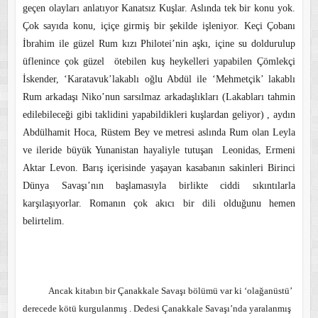
geçen olayları anlatıyor Kanatsız Kuşlar. Aslında tek bir konu yok.
Çok sayıda konu, içiçe girmiş bir şekilde işleniyor. Keçi Çobanı
İbrahim ile güzel Rum kızı Philotei’nin aşkı, içine su doldurulup
üflenince çok güzel
ötebilen kuş heykelleri yapabilen Çömlekçi
İskender, ‘Karatavuk’lakablı oğlu Abdül ile ‘Mehmetçik’ lakablı
Rum arkadaşı Niko’nun sarsılmaz arkadaşlıkları (Lakabları tahmin
edilebileceği gibi taklidini yapabildikleri kuşlardan geliyor) , aydın
Abdülhamit Hoca, Rüstem Bey ve metresi aslında Rum olan Leyla
ve ileride büyük Yunanistan hayaliyle tutuşan
Leonidas, Ermeni
Aktar Levon. Barış içerisinde yaşayan kasabanın sakinleri Birinci
Dünya Savaşı’nın başlamasıyla birlikte ciddi sıkıntılarla
karşılaşıyorlar. Romanın çok akıcı bir dili olduğunu hemen
belirtelim.
Ancak kitabın bir Çanakkale Savaşı bölümü var ki ‘olağanüstü’
derecede kötü kurgulanmış . Dedesi Çanakkale Savaşı’nda yaralanmış