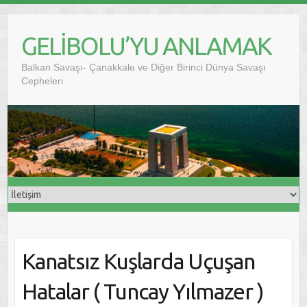
GELİBOLU’YU ANLAMAK
Balkan Savaşı- Çanakkale ve Diğer Birinci Dünya Savaşı
Cepheleri
Kanatsız Kuşlarda Uçuşan
Hatalar ( Tuncay Yılmazer )