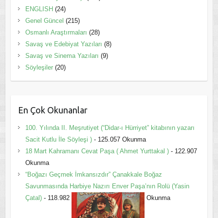
ENGLISH
(24)
Genel Güncel
(215)
Osmanlı Araştırmaları
(28)
Savaş ve Edebiyat Yazıları
(8)
Savaş ve Sinema Yazıları
(9)
Söyleşiler
(20)
En Çok Okunanlar
100. Yılında II. Meşrutiyet (“Didar-ı Hürriyet” kitabının yazarı
Sacit Kutlu İle Söyleşi )
- 125.057 Okunma
18 Mart Kahramanı Cevat Paşa ( Ahmet Yurttakal )
- 122.907
Okunma
“Boğazı Geçmek İmkansızdır” Çanakkale Boğaz
Savunmasında Harbiye Nazırı Enver Paşa’nın Rolü (Yasin
Çatal)
- 118.982
Okunma